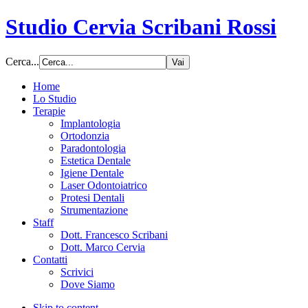
Studio Cervia Scribani Rossi
Cerca...
Home
Lo Studio
Terapie
Implantologia
Ortodonzia
Paradontologia
Estetica Dentale
Igiene Dentale
Laser Odontoiatrico
Protesi Dentali
Strumentazione
Staff
Dott. Francesco Scribani
Dott. Marco Cervia
Contatti
Scrivici
Dove Siamo
Skip to content