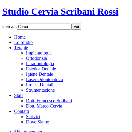
Studio Cervia Scribani Rossi
Cerca...
Home
Lo Studio
Terapie
Implantologia
Ortodonzia
Paradontologia
Estetica Dentale
Igiene Dentale
Laser Odontoiatrico
Protesi Dentali
Strumentazione
Staff
Dott. Francesco Scribani
Dott. Marco Cervia
Contatti
Scrivici
Dove Siamo
Skip to content