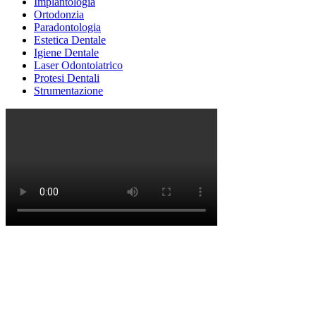
Implantologia
Ortodonzia
Paradontologia
Estetica Dentale
Igiene Dentale
Laser Odontoiatrico
Protesi Dentali
Strumentazione