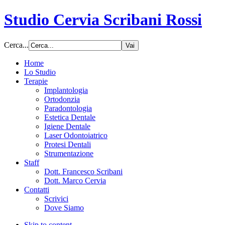
Studio Cervia Scribani Rossi
Cerca...
Home
Lo Studio
Terapie
Implantologia
Ortodonzia
Paradontologia
Estetica Dentale
Igiene Dentale
Laser Odontoiatrico
Protesi Dentali
Strumentazione
Staff
Dott. Francesco Scribani
Dott. Marco Cervia
Contatti
Scrivici
Dove Siamo
Skip to content