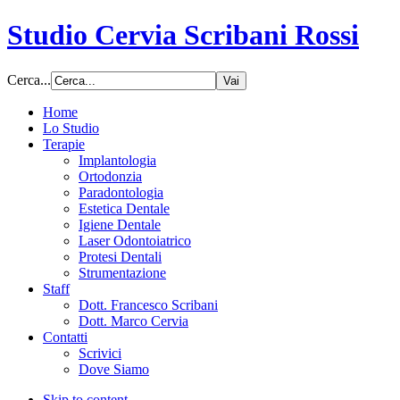
Studio Cervia Scribani Rossi
Cerca...
Home
Lo Studio
Terapie
Implantologia
Ortodonzia
Paradontologia
Estetica Dentale
Igiene Dentale
Laser Odontoiatrico
Protesi Dentali
Strumentazione
Staff
Dott. Francesco Scribani
Dott. Marco Cervia
Contatti
Scrivici
Dove Siamo
Skip to content