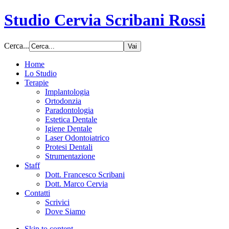
Studio Cervia Scribani Rossi
Cerca...
Home
Lo Studio
Terapie
Implantologia
Ortodonzia
Paradontologia
Estetica Dentale
Igiene Dentale
Laser Odontoiatrico
Protesi Dentali
Strumentazione
Staff
Dott. Francesco Scribani
Dott. Marco Cervia
Contatti
Scrivici
Dove Siamo
Skip to content